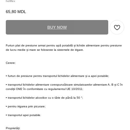
heliflex
65,80
MDL
BUY NOW
Furtun plat de presiune armat pentru apă potabilă și lichide alimentare pentru presiune
de lucru medie și mare se foloseste la sistemele de irigare.
Cerere:
• furtun de presiune pentru transportul lichidelor alimentare și a apei potabile;
• transportul lichidelor alimentare corespunzătoare simulatoarelor alimentare A, B și C în
condiții OM2 în conformitate cu regulamentul UE 10/2011;
• transportul lichidelor alcoolice cu o tărie de până la 50 °;
• pentru irigarea prin picurare;
• transportul apei potabile.
Proprietăți: