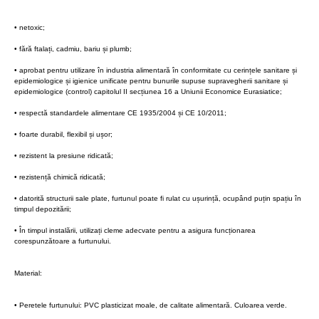
• netoxic;
• fără ftalați, cadmiu, bariu și plumb;
• aprobat pentru utilizare în industria alimentară în conformitate cu cerințele sanitare și
epidemiologice și igienice unificate pentru bunurile supuse supravegherii sanitare și
epidemiologice (control) capitolul II secțiunea 16 a Uniunii Economice Eurasiatice;
• respectă standardele alimentare CE 1935/2004 și CE 10/2011;
• foarte durabil, flexibil și ușor;
• rezistent la presiune ridicată;
• rezistență chimică ridicată;
• datorită structurii sale plate, furtunul poate fi rulat cu ușurință, ocupând puțin spațiu în
timpul depozitării;
• În timpul instalării, utilizați cleme adecvate pentru a asigura funcționarea
corespunzătoare a furtunului.
Material:
• Peretele furtunului: PVC plasticizat moale, de calitate alimentară. Culoarea verde.