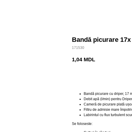
Bandă picurare 17x
171530
1,04
MDL
BUY NOW
Bandă picurare cu driper, 17 
Debit apă (l/min) pentru Dripe
Cameră de picurare plată ușoa
Filtru de admisie mare împotriv
Labirintul cu flux turbulent scu
Se foloseste: