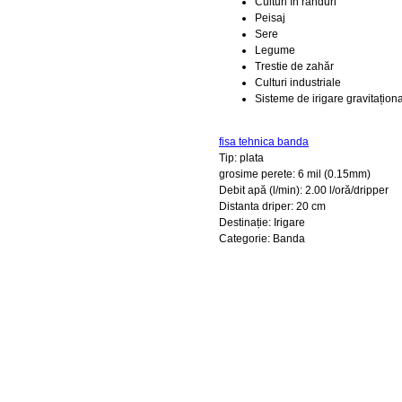
Culturi în rânduri
Peisaj
Sere
Legume
Trestie de zahăr
Culturi industriale
Sisteme de irigare gravitaționa
fisa tehnica banda
Tip: plata
grosime perete: 6 mil (0.15mm)
Debit apă (l/min): 2.00 l/oră/dripper
Distanta driper: 20 cm
Destinație: Irigare
Categorie: Banda