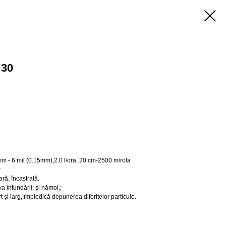
 30
mm - 6 mil (0.15mm),2.0 l/ora, 20 cm-2500 m/rola
r
ră, încastrată.
a înfundării; și nămol.;
rt și larg, împiedică depunerea diferitelor particule.