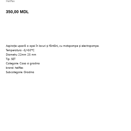
Heliflex
350,00
MDL
BUY NOW
Aspirație ușoară a apei în lacuri și fântâni, cu motopompe și electropompe.
Temperatura -5/+50°C
Diametru 22mm 25 mm
Tip: SET
Categorie: Casa si gradina
brand: heliflex
Subcategorie: Gradina