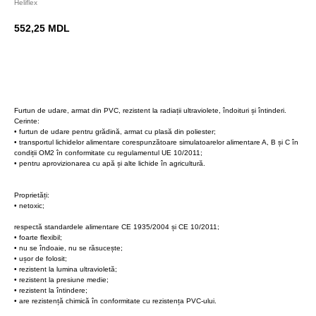
Heliflex
552,25
MDL
BUY NOW
Furtun de udare, armat din PVC, rezistent la radiații ultraviolete, îndoituri și întinderi.
Cerinte:
• furtun de udare pentru grădină, armat cu plasă din poliester;
• transportul lichidelor alimentare corespunzătoare simulatoarelor alimentare A, B și C în
condiții OM2 în conformitate cu regulamentul UE 10/2011;
• pentru aprovizionarea cu apă și alte lichide în agricultură.
Proprietăți:
• netoxic;
respectă standardele alimentare CE 1935/2004 și CE 10/2011;
• foarte flexibil;
• nu se îndoaie, nu se răsucește;
• ușor de folosit;
• rezistent la lumina ultravioletă;
• rezistent la presiune medie;
• rezistent la întindere;
• are rezistență chimică în conformitate cu rezistența PVC-ului.