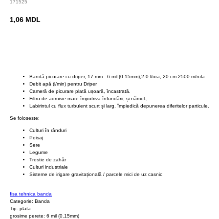
171525
1,06
MDL
BUY NOW
Bandă picurare cu driper, 17 mm - 6 mil (0.15mm),2.0 l/ora, 20 cm-2500 m/rola
Debit apă (l/min) pentru Driper
Cameră de picurare plată ușoară, încastrată.
Filtru de admisie mare împotriva înfundării; și nămol.;
Labirintul cu flux turbulent scurt și larg, împiedică depunerea diferitelor particule.
Se foloseste:
Culturi în rânduri
Peisaj
Sere
Legume
Trestie de zahăr
Culturi industriale
Sisteme de irigare gravitațională / parcele mici de uz casnic
fisa tehnica banda
Categorie: Banda
Tip: plata
grosime perete: 6 mil (0.15mm)