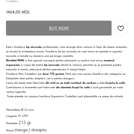
Castellari
1464,00
MDL
BUY NOW
Este o foarfeca
tip nicovala
profesionala, care strange ferm ramura in faza de taiere, evitandu-
se reculul la incheietura mainii. Foarfeca de tip nicovala, la care lama se opreste in suportul
nicovala si lamele nu aluneca una pe langa cealalta.
Modelul MINI
a fost special conceput pentru persoane cu palma mai mica
, manerul
ergonomic
si capul de taiere
tip nicovala
aliniat la ramura, permite sa se pastreze pozitia
naturala a mainii, reducand efortul operatorului în timpul taierii.
Foarfeca Mini Castellari are
doar 170 grame
, fiind cea mai usoara foarfeca din categoria sa.
Adaptata atat pentru dreptaci cat si pentru stangaci.
Lama de taiere este fabricata
din otel
cu un inalt continut de carbon
si este
forjata la cald.
Contralama si manerele sunt fabricate
din aluminiu
forjat la cald
si sunt garantate pe viata
contra rupturilor.
Toate piesele ce compun foarfeca Ergonomic Castellari sunt disponibile ca piese de schimb.
Deschidere Ø 22 mm.
cm.
Lungime 19
215 gr.
Greutate
stanga / dreapta
Mana