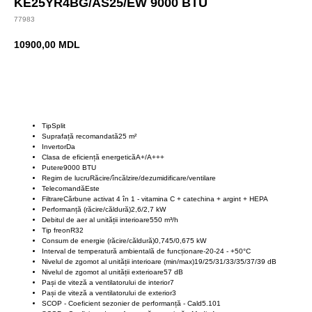
KE25YR4BG/AS25/EW 9000 BTU
77983
10900,00
MDL
BUY NOW
TipSplit
Suprafață recomandată25 m²
InvertorDa
Clasa de eficiență energeticăA+/A+++
Putere9000 BTU
Regim de lucruRăcire/încălzire/dezumidificare/ventilare
TelecomandăEste
FiltrareCărbune activat 4 în 1 - vitamina C + catechina + argint + HEPA
Performanță (răcire/căldură)2,6/2,7 kW
Debitul de aer al unității interioare550 m³/h
Tip freonR32
Consum de energie (răcire/căldură)0,745/0,675 kW
Interval de temperatură ambientală de funcționare-20-24 - +50°C
Nivelul de zgomot al unității interioare (min/max)19/25/31/33/35/37/39 dB
Nivelul de zgomot al unității exterioare57 dB
Pași de viteză a ventilatorului de interior7
Pași de viteză a ventilatorului de exterior3
SCOP - Coeficient sezonier de performanță - Cald5.101