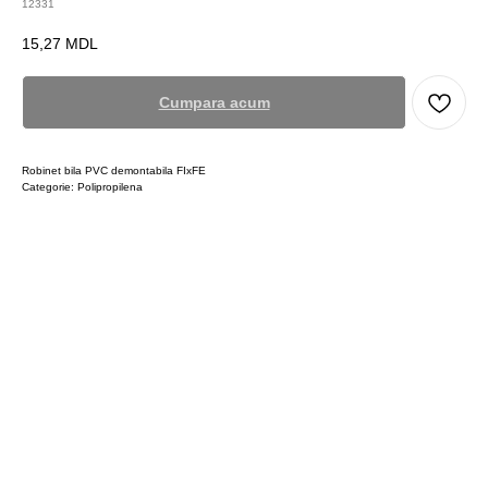
12331
15,27
MDL
Cumpara acum
Robinet bila PVC demontabila FIxFE
Categorie: Polipropilena