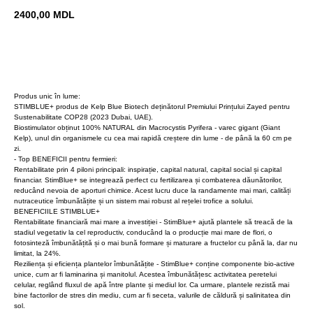
2400,00
MDL
Cumpară acum
Produs unic în lume:
STIMBLUE+ produs de Kelp Blue Biotech deținătorul Premiului Prințului Zayed pentru
Sustenabilitate COP28 (2023 Dubai, UAE).
Biostimulator obținut 100% NATURAL din Macrocystis Pyrifera - varec gigant (Giant
Kelp), unul din organismele cu cea mai rapidă creștere din lume - de până la 60 cm pe
zi.
- Top BENEFICII pentru fermieri:
Rentabilitate prin 4 piloni principali: inspirație, capital natural, capital social și capital
financiar. StimBlue+ se integrează perfect cu fertilizarea și combaterea dăunătorilor,
reducând nevoia de aporturi chimice. Acest lucru duce la randamente mai mari, calități
nutraceutice îmbunătățite și un sistem mai robust al rețelei trofice a solului.
BENEFICIILE STIMBLUE+
Rentabilitate financiară mai mare a investiției - StimBlue+ ajută plantele să treacă de la
stadiul vegetativ la cel reproductiv, conducând la o producție mai mare de flori, o
fotosinteză îmbunătățită și o mai bună formare și maturare a fructelor cu până la, dar nu
limitat, la 24%.
Reziliența și eficiența plantelor îmbunătățite - StimBlue+ conține componente bio-active
unice, cum ar fi laminarina și manitolul. Acestea îmbunătățesc activitatea peretelui
celular, reglând fluxul de apă între plante și mediul lor. Ca urmare, plantele rezistă mai
bine factorilor de stres din mediu, cum ar fi seceta, valurile de căldură și salinitatea din
sol.