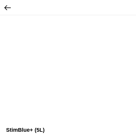
StimBlue+ (5L)