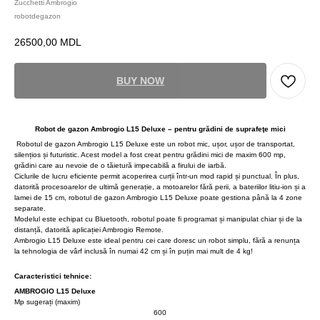
Zucchetti Ambrogio
robotdegazon
26500,00
MDL
BUY NOW
Robot de gazon Ambrogio L15 Deluxe –
pentru grădini de suprafeţe mici
Robotul de gazon Ambrogio L15 Deluxe este un robot mic, ușor, ușor de transportat,
silențios și futuristic. Acest model a fost creat pentru grădini mici de maxim 600 mp,
grădini care au nevoie de o tăietură impecabilă a firului de iarbă.
Ciclurile de lucru eficiente permit acoperirea curții într-un mod rapid și punctual. În plus,
datorită procesoarelor de ultimă generație, a motoarelor fără perii, a bateriilor litiu-ion și a
lamei de 15 cm, robotul de gazon Ambrogio L15 Deluxe poate gestiona până la 4 zone
separate.
Modelul este echipat cu Bluetooth, robotul poate fi programat și manipulat chiar și de la
distanță, datorită aplicației Ambrogio Remote.
Ambrogio L15 Deluxe este ideal pentru cei care doresc un robot simplu, fără a renunța
la tehnologia de vârf inclusă în numai 42 cm și în puțin mai mult de 4 kg!
Caracteristici tehnice:
AMBROGIO L15 Deluxe
Mp sugerați (maxim)
600