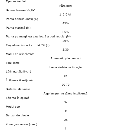
Tipul motorului
Fără perii
Baterie litiu-ion 25,9V
1×2,5 Ah
Panta admisă (max) (%)
45%
Panta maximă (%)
35%
Panta pe marginea exterioară a perimetrului (%)
20%
Timpul mediu de lucru +-20% (h)
2:30
Modul de reîncărcare
Automatic prin contact
Tipul lamei
Lamă stelată cu 4 cuţite
Lățimea tăierii (cm)
15
Înălțimea tăierii(mm)
20-70
Sistemul de tăiere
Algoritm pentru tăiere inteligentă
Tăierea în spirală
Da
Modul eco
Da
Senzor de ploaie
Da
Zone gestionate (max.)
4